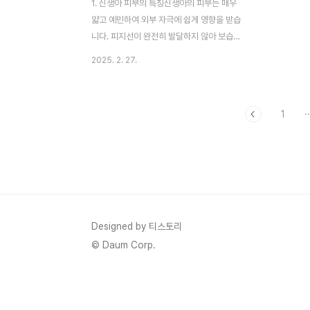
1. 신생아 피부의 특징신생아의 피부는 매우
얇고 예민하여 외부 자극에 쉽게 영향을 받습
니다. 피지선이 완전히 발달하지 않아 보습이
필수적이며, 면역력이 낮아 세균 감염에도 취
2025. 2. 27.
약합니다. 따라서 부모들은 올바른 피부 관리
법을 익혀야 합니다.신생아의 피부는 성인보
다 약 30% 얇고, 피부 장벽이 아직 완전히
1
··
형성되지 않았기 때문에 보습과 보호가 중요
합니다. 피부가 쉽게 건조해지고, 각종 자극
에 민감하게 반응하기 때문에 관리가 필수적
입니다. 또한, 신생아는 체온 조절 능력이 부
족하여 피부를 통한 수분 손실이 빠르게 일어
나므로 주기적인 보습이 필요합니다.2. 올바
른 목욕 방법신생아의 피부를 보호하기 위해
Designed by 티스토리
목욕 방법을 신중하게 선택해야 합니다.목욕
© Daum Corp.
빈도: 신생아는 하루 1회 또는 이틀에 한 번
미온수(36~37도..