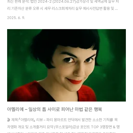
최신 판례 분석: 법인 2024-2 (2024.06.27)감가상각 및 세액공제 실무 처
리 기준자산 분류 오류 시 세무 리스크회계처리 실무 예시사전답변 활용 및 유
의점결론 및 실무 팁 1. 태양광 시설물의 세법상 분류 개요 태양광발전시설은
2025. 6. 9.
크게 '건축물 부속설비' 또는 '기계장치/시설장치'로 세법상 분류됩니다. 세액
공제 및 감가상각을 적용받기 위해서는 해당 설비가 사업용 자산으로서 독립된
기능을 수행해야 하며, 감가상각자산으로 인정되어야 합니다. 2. 시설장치 인
정 기준: 법적·세무적 정의 법인세법 시행령 제24조(감가상각자산의 범위)에
따르면, 시설장치는 "사업용 자산 중 기계적 기능을 가지며 건물이나 토지와 별
개로 기능..
아멜리에 – 일상의 틈 사이로 피어난 마법 같은 행복
🎬 제목:『아멜리에』 리뷰 – 파리 몽마르트 언덕에서 발견한 소소한 기적📘 목
차영화 개요 및 소개줄거리 요약 (무스포일러)감상 포인트 TOP 3명장면 & 명