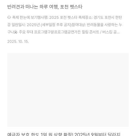
반려견과 떠나는 하루 여행, 포천 펫스타
🐶 축제 한눈에 보기행사명: 2025 포천 펫스타 축제장소: 경기도 포천시 한탄
강 일원일시: 2025년 (세부일정 추후 공지)참여대상: 반려동물을 사랑하는 누
구나🎤 주요 무대 프로그램구분프로그램공연가든 힐링 콘서트 / 버스킹 공연 /
반려견 특별공연토크내 강아지 토크콘서트이벤트펫스타 런웨이 / 펫티켓 골든
2025. 10. 15.
벨체험반려견 올림픽 / 트레킹 / 어린이 훈련사 체험 💡 포인트 정리 반려동물
이 주인공이 되는 참여형 축제트레킹 + 공연 + 체험을 한자리에서가족, 친구,
반려동물 모두 즐길 수 있는 힐링형 페스티벌
예금자 보호 한도 1억 원 상향 확정! 2025년 9월부터 달라지는 금융제도 총정리