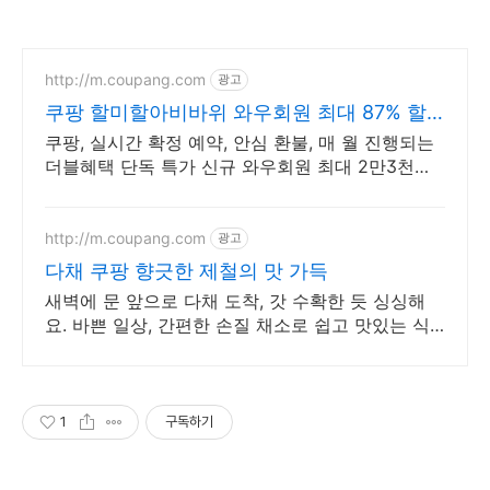
http://m.coupang.com
광고
쿠팡 할미할아비바위 와우회원 최대 87% 할
인
쿠팡, 실시간 확정 예약, 안심 환불, 매 월 진행되는
더블혜택 단독 특가 신규 와우회원 최대 2만3천원
쿠폰팩+5% 추가적립 혜택! 여행도 이제 쿠팡에서!
http://m.coupang.com
광고
다채 쿠팡 향긋한 제철의 맛 가득
새벽에 문 앞으로 다채 도착, 갓 수확한 듯 싱싱해
요. 바쁜 일상, 간편한 손질 채소로 쉽고 맛있는 식
탁을 차려보세요.
1
구독하기