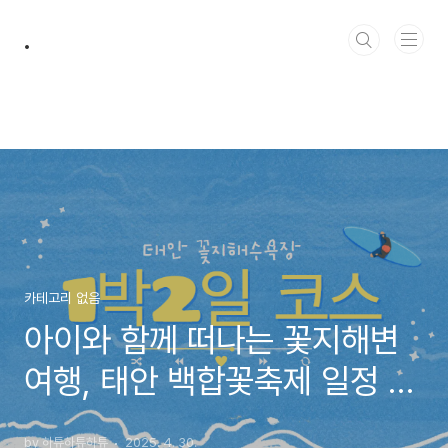
본문 바로가기
.
카테고리 없음
아이와 함께 떠나는 꽃지해변
여행, 태안 백합꽃축제 일정 총
정리!
by 하튜하튜하튜
2025. 4. 30.