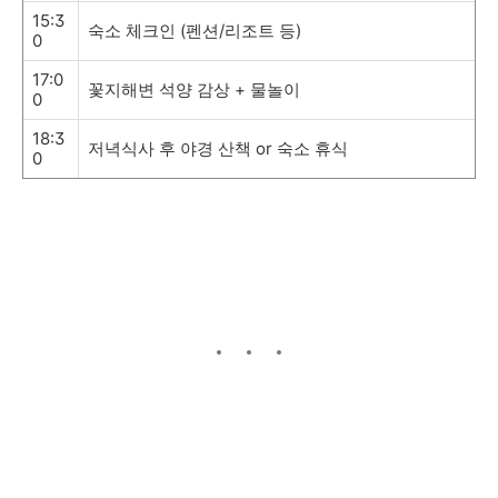
15:3
숙소 체크인 (펜션/리조트 등)
0
17:0
꽃지해변 석양 감상 + 물놀이
0
18:3
저녁식사 후 야경 산책 or 숙소 휴식
0