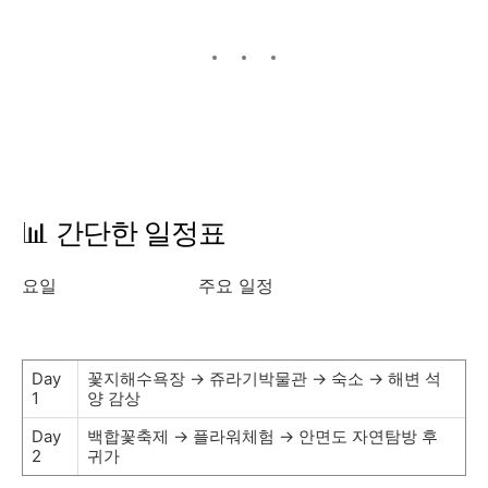
📊 간단한 일정표
요일 주요 일정
Day
꽃지해수욕장 → 쥬라기박물관 → 숙소 → 해변 석
1
양 감상
Day
백합꽃축제 → 플라워체험 → 안면도 자연탐방 후
2
귀가