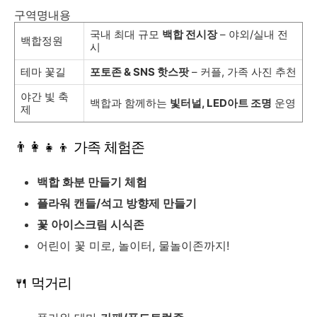
구역명내용
국내 최대 규모
백합 전시장
– 야외/실내 전
백합정원
시
테마 꽃길
포토존 & SNS 핫스팟
– 커플, 가족 사진 추천
야간 빛 축
백합과 함께하는
빛터널, LED아트 조명
운영
제
👨‍👩‍👧‍👦 가족 체험존
백합 화분 만들기 체험
플라워 캔들/석고 방향제 만들기
꽃 아이스크림 시식존
어린이 꽃 미로, 놀이터, 물놀이존까지!
🍴 먹거리