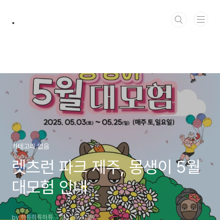
본문 바로가기
.
카테고리 없음
렛츠런 파크 제주, 몽생이 5월
대모험 안내
by 하튜하튜하튜
2025. 4. 29.