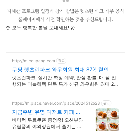
자세한 프로그램 일정과 참가 방법은 렛츠런 파크 제주 공식
홈페이지에서 사전 확인하는 것을 추천드립니다.
🌼 모두 행복한 봄날 보내세요! 🌼
http://m.coupang.com
광고
쿠팡 렛츠런파크 와우회원 최대 87% 할인
렛츠런파크, 실시간 확정 예약, 안심 환불, 매 월 진
행되는 더블혜택 단독 특가 신규 와우회원 최대 2만
3천원 쿠폰팩+5% 추가적립 혜택! 여행도 이제 쿠팡
에서!
https://m.place.naver.com/place/2024512628
광고
지금주변 유명 디저트 카페 리
뷰인증된 핫플!별점4.83
버터턱 무료쿠폰 증정중! 오션뷰와
유럽풍의 야외정원에서 즐기는 디