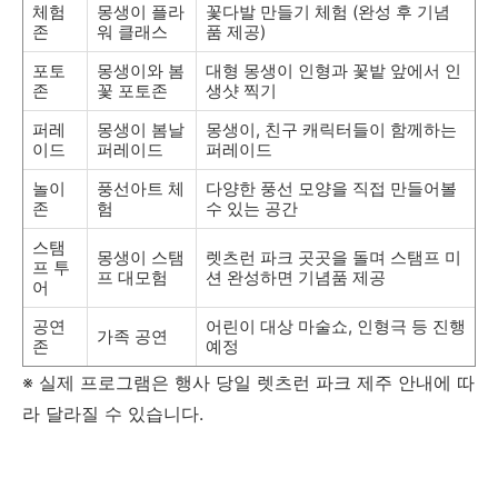
체험
몽생이 플라
꽃다발 만들기 체험 (완성 후 기념
존
워 클래스
품 제공)
포토
몽생이와 봄
대형 몽생이 인형과 꽃밭 앞에서 인
존
꽃 포토존
생샷 찍기
퍼레
몽생이 봄날
몽생이, 친구 캐릭터들이 함께하는
이드
퍼레이드
퍼레이드
놀이
풍선아트 체
다양한 풍선 모양을 직접 만들어볼
존
험
수 있는 공간
스탬
몽생이 스탬
렛츠런 파크 곳곳을 돌며 스탬프 미
프 투
프 대모험
션 완성하면 기념품 제공
어
공연
어린이 대상 마술쇼, 인형극 등 진행
가족 공연
존
예정
※ 실제 프로그램은 행사 당일 렛츠런 파크 제주 안내에 따
라 달라질 수 있습니다.